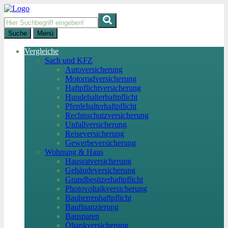
Suche
Menü
Vergleiche
Sach und KFZ
Autoversicherung
Motorradversicherung
Haftpflichtversicherung
Hundehalterhaftpflicht
Pferdehalterhaftpflicht
Rechtsschutzversicherung
Unfallversicherung
Reiseversicherung
Gewerbeversicherung
Wohnung & Haus
Hausratversicherung
Gebäudeversicherung
Grundbesitzerhaftpflicht
Photovoltaikversicherung
Bauherrenhaftpflicht
Baufinanzierung
Bausparen
Öltankversicherung