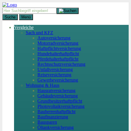
Suche
Menü
Vergleiche
Sach und KFZ
Autoversicherung
Motorradversicherung
Haftpflichtversicherung
Hundehalterhaftpflicht
Pferdehalterhaftpflicht
Rechtsschutzversicherung
Unfallversicherung
Reiseversicherung
Gewerbeversicherung
Wohnung & Haus
Hausratversicherung
Gebäudeversicherung
Grundbesitzerhaftpflicht
Photovoltaikversicherung
Bauherrenhaftpflicht
Baufinanzierung
Bausparen
Öltankversicherung