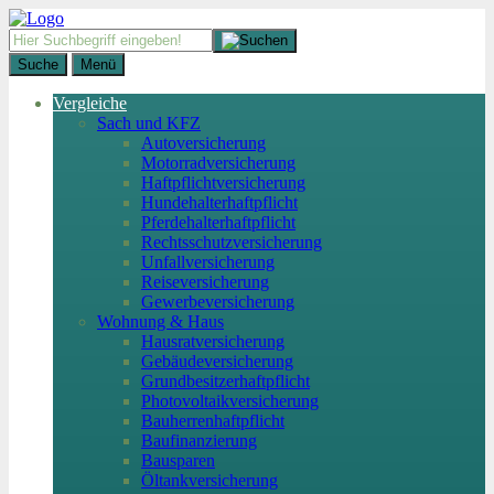
Suche
Menü
Vergleiche
Sach und KFZ
Autoversicherung
Motorradversicherung
Haftpflichtversicherung
Hundehalterhaftpflicht
Pferdehalterhaftpflicht
Rechtsschutzversicherung
Unfallversicherung
Reiseversicherung
Gewerbeversicherung
Wohnung & Haus
Hausratversicherung
Gebäudeversicherung
Grundbesitzerhaftpflicht
Photovoltaikversicherung
Bauherrenhaftpflicht
Baufinanzierung
Bausparen
Öltankversicherung