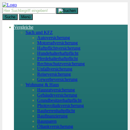
Suche
Menü
Vergleiche
Sach und KFZ
Autoversicherung
Motorradversicherung
Haftpflichtversicherung
Hundehalterhaftpflicht
Pferdehalterhaftpflicht
Rechtsschutzversicherung
Unfallversicherung
Reiseversicherung
Gewerbeversicherung
Wohnung & Haus
Hausratversicherung
Gebäudeversicherung
Grundbesitzerhaftpflicht
Photovoltaikversicherung
Bauherrenhaftpflicht
Baufinanzierung
Bausparen
Öltankversicherung