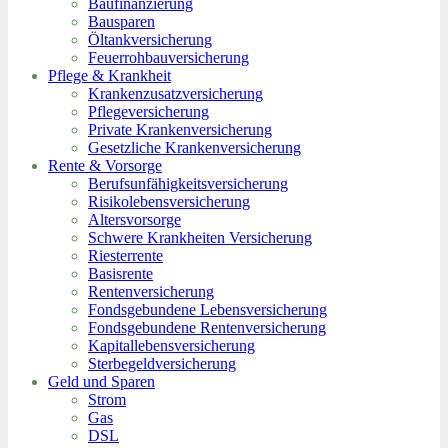
Baufinanzierung
Bausparen
Öltankversicherung
Feuerrohbauversicherung
Pflege & Krankheit
Krankenzusatzversicherung
Pflegeversicherung
Private Krankenversicherung
Gesetzliche Krankenversicherung
Rente & Vorsorge
Berufs­unfähigkeitsversicherung
Risikolebensversicherung
Altersvorsorge
Schwere Krankheiten Versicherung
Riesterrente
Basisrente
Rentenversicherung
Fondsgebundene Lebensversicherung
Fondsgebundene Rentenversicherung
Kapitallebensversicherung
Sterbegeldversicherung
Geld und Sparen
Strom
Gas
DSL