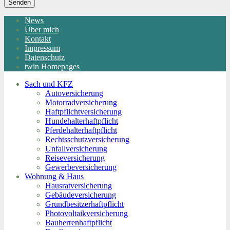
Senden
News
Über mich
Kontakt
Impressum
Datenschutz
twin Homepages
Sach und KFZ
Autoversicherung
Motorradversicherung
Haftpflichtversicherung
Hundehalterhaftpflicht
Pferdehalterhaftpflicht
Rechtsschutzversicherung
Unfallversicherung
Reiseversicherung
Gewerbeversicherung
Wohnung & Haus
Hausratversicherung
Gebäudeversicherung
Grundbesitzerhaftpflicht
Photovoltaikversicherung
Bauherrenhaftpflicht