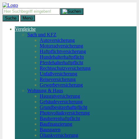
Suche
Menü
Vergleiche
Sach und KFZ
Autoversicherung
Motorradversicherung
Haftpflichtversicherung
Hundehalterhaftpflicht
Pferdehalterhaftpflicht
Rechtsschutzversicherung
Unfallversicherung
Reiseversicherung
Gewerbeversicherung
Wohnung & Haus
Hausratversicherung
Gebäudeversicherung
Grundbesitzerhaftpflicht
Photovoltaikversicherung
Bauherrenhaftpflicht
Baufinanzierung
Bausparen
Öltankversicherung