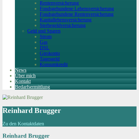
Rentenversicherung
Fondsgebundene Lebensversicherung
Fondsgebundene Rentenversicherung
Kapitallebensversicherung
Sterbegeldversicherung
Geld und Sparen
Strom
Gas
DSL
Girokonto
Tagesgeld
Konsumkredit
News
Über mich
Kontakt
Bedarfsermittlung
Reinhard Brugger
Zu den Kontaktdaten
Reinhard Brugger