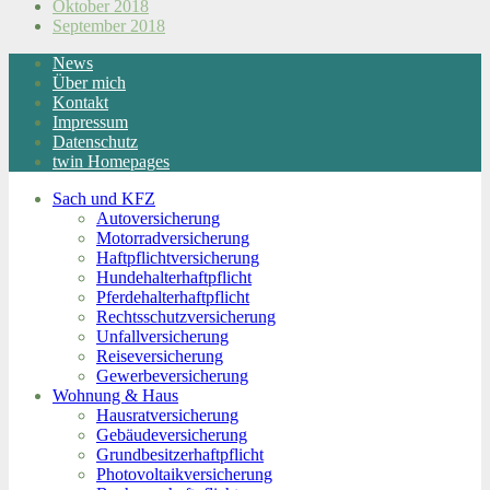
Oktober 2018
September 2018
News
Über mich
Kontakt
Impressum
Datenschutz
twin Homepages
Sach und KFZ
Autoversicherung
Motorradversicherung
Haftpflichtversicherung
Hundehalterhaftpflicht
Pferdehalterhaftpflicht
Rechtsschutzversicherung
Unfallversicherung
Reiseversicherung
Gewerbeversicherung
Wohnung & Haus
Hausratversicherung
Gebäudeversicherung
Grundbesitzerhaftpflicht
Photovoltaikversicherung