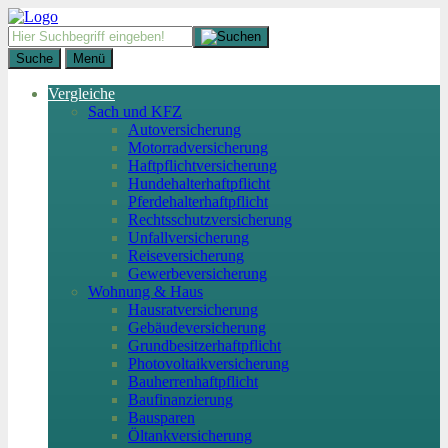
Suche
Menü
Vergleiche
Sach und KFZ
Autoversicherung
Motorradversicherung
Haftpflichtversicherung
Hundehalterhaftpflicht
Pferdehalterhaftpflicht
Rechtsschutzversicherung
Unfallversicherung
Reiseversicherung
Gewerbeversicherung
Wohnung & Haus
Hausratversicherung
Gebäudeversicherung
Grundbesitzerhaftpflicht
Photovoltaikversicherung
Bauherrenhaftpflicht
Baufinanzierung
Bausparen
Öltankversicherung